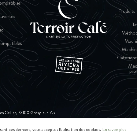
ompatibles
Produits 
uvertes
Ta
io
Méthod
Machi
ompatibles
Machin
Cafetières
Mac
pro
ques Cellier, 73100 Grésy-sur-Aix
ant ces derniers, vous acceptez l'utilisation des cookies.
En savoir plus