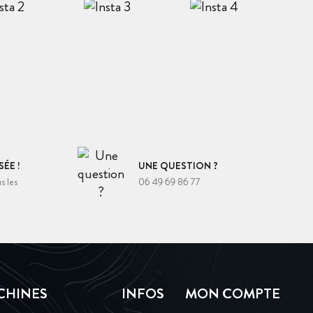
ÉE !
UNE QUESTION ?
s les
06 49 69 86 77
CHINES
INFOS
MON COMPTE