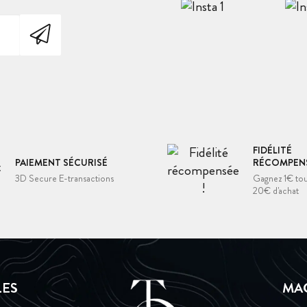
FIDÉLITÉ
PAIEMENT SÉCURISÉ
RÉCOMPENS
3D Secure E-transactions
Gagnez 1€ tou
20€ d'achat
LES
MA