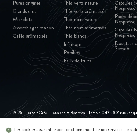
Pures origines
Thés verts nature
Capsules c
Nespresso
Grands crus
Thés verts arômatisés
Packs déco
Microlots
Thés noirs nature
Nespresso
Assemblages maison
Thés noirs arômatisés
Capsules B
Nespresso
Cafés arômatisés
Thés blancs
Dosettes c
Infusions
Senseo
Rooibos
Eaux de fruits
2026 - Terroir Café - Tous droits réservés - Terroir Café - 301 rue Jac
Les cookies assurent le bon fonctionnement de nos services. En utilis