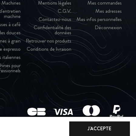
Machines
Mentions légales
Mes commandes
d'entretien
C.G.V.
Mes adresses
machine
Contactez-nous
Mes infos personnelles
sses à café
Confidentialité des
Déconnexion
es douces
données
nes à grain
Retrouver nos produits
e expresso
Conditions de livraison
 italiennes
hines pour
fessionnels
J'ACCEPTE