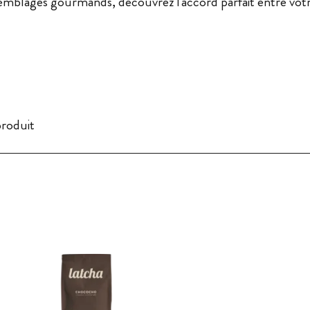
semblages gourmands, découvrez l'accord parfait entre votre
produit