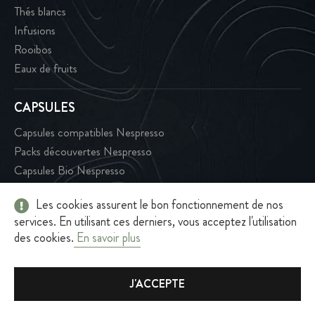
Thés blancs
Infusions
Rooibos
Eaux de fruits
CAPSULES
Capsules compatibles Nespresso
Packs découvertes Nespresso
Capsules Bio Nespresso
Dosettes compatibles Senseo
Les cookies assurent le bon fonctionnement de nos
services. En utilisant ces derniers, vous acceptez l'utilisation
MACHINES
des cookies.
En savoir plus
Machines
Produits d'entretien machine
J'ACCEPTE
Tasses à café
Méthodes douces