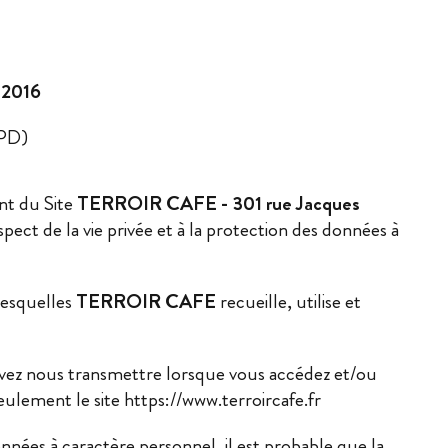
 2016
GPD)
nt du Site
TERROIR CAFE
- 301 rue Jacques
ect de la vie privée et à la protection des données à
lesquelles
TERROIR CAFE
recueille, utilise et
uvez nous transmettre lorsque vous accédez et/ou
seulement le site https://www.terroircafe.fr
nées à caractère personnel, il est probable que la