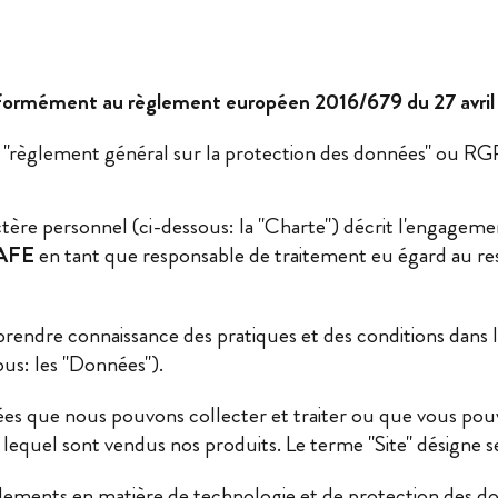
ormément au règlement européen 2016/679 du 27 avril
t "règlement général sur la protection des données" ou R
tère personnel (ci-dessous: la "Charte") décrit l'engageme
AFE
en tant que responsable de traitement eu égard au resp
rendre connaissance des pratiques et des conditions dans 
us: les "Données").
nées que nous pouvons collecter et traiter ou que vous po
ur lequel sont vendus nos produits. Le terme "Site" désigne 
lements en matière de technologie et de protection des don