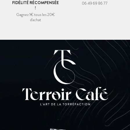
FIDÉLITÉ RÉCOMPENSÉE
06 49 69 86 77
!
Gagnez 1€ tous les 20€
d'achat