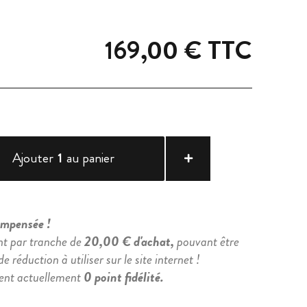
169,00 €
TTC
Ajouter
1
au panier
compensée !
nt par tranche de
20,00 € d'achat,
pouvant être
e réduction à utiliser sur le site internet !
ient actuellement
0 point fidélité.