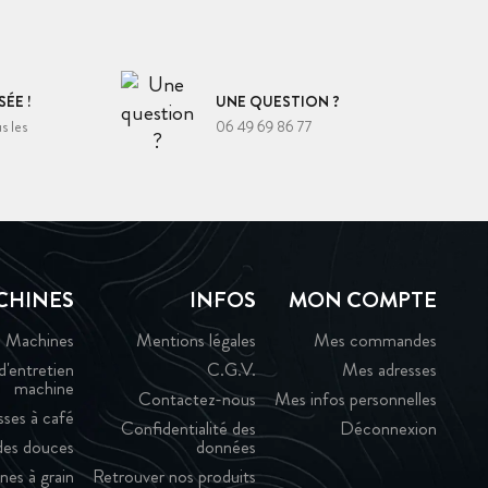
ÉE !
UNE QUESTION ?
s les
06 49 69 86 77
CHINES
INFOS
MON COMPTE
Machines
Mentions légales
Mes commandes
d'entretien
C.G.V.
Mes adresses
machine
Contactez-nous
Mes infos personnelles
sses à café
Confidentialité des
Déconnexion
es douces
données
nes à grain
Retrouver nos produits