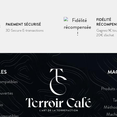
FIDÉLITÉ
PAIEMENT SÉCURISÉ
RÉCOMPENS
3D Secure E-transactions
Gagnez 1€ tou
20€ d'achat
LES
MA
ompatibles
Produits 
uvertes
Ta
io
Méthod
Machi
ompatibles