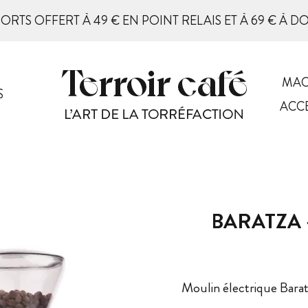
PORTS OFFERT À 49 € EN POINT RELAIS ET À 69 € À D
MAC
S
ACC
BARATZA 
Moulin électrique Ba