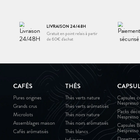
LIVRAISON 24/48H
Gratuit en point relais à partir
de 60€ d'achat
CAFÉS
THÉS
CAPSU
Pures origines
Thés verts nature
Capsules c
Nespresso
Grands crus
Thés verts arômatisés
Packs déco
Microlots
Thés noirs nature
Nespresso
Assemblages maison
Thés noirs arômatisés
Capsules B
Nespresso
Cafés arômatisés
Thés blancs
Dosettes c
Infusions