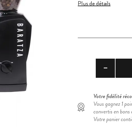
Plus de détails
Votre fidélité ré
Vous gagnez 1 poi
convertis en bons d
Votre panier cont