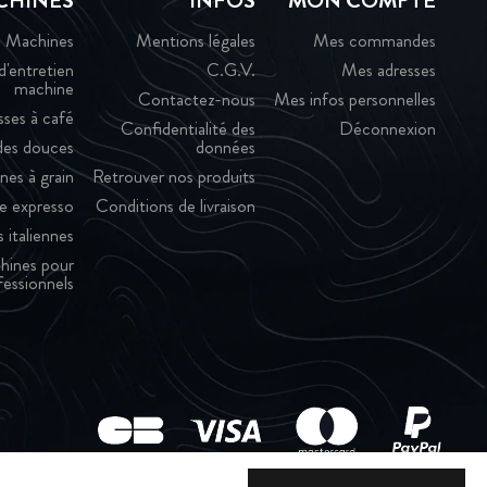
CHINES
INFOS
MON COMPTE
Machines
Mentions légales
Mes commandes
d'entretien
C.G.V.
Mes adresses
machine
Contactez-nous
Mes infos personnelles
sses à café
Confidentialité des
Déconnexion
es douces
données
nes à grain
Retrouver nos produits
e expresso
Conditions de livraison
 italiennes
hines pour
fessionnels