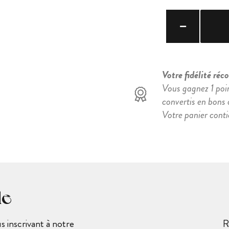
Votre fidélité ré
Vous gagnez 1 poi
convertis en bons d
Votre panier cont
le
 inscrivant à notre
R