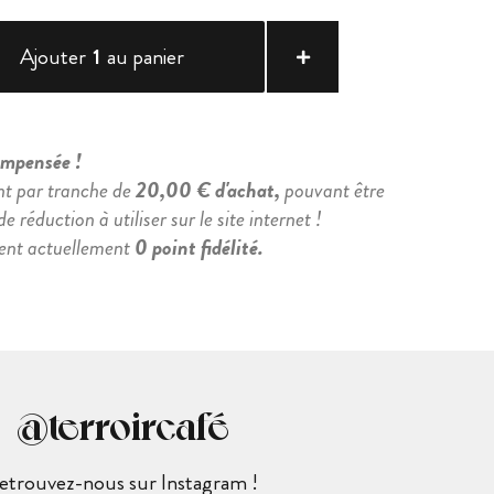
Ajouter
1
au panier
compensée !
nt par tranche de
20,00 € d'achat,
pouvant être
e réduction à utiliser sur le site internet !
ient actuellement
0 point fidélité.
@terroircafé
etrouvez-nous sur Instagram !