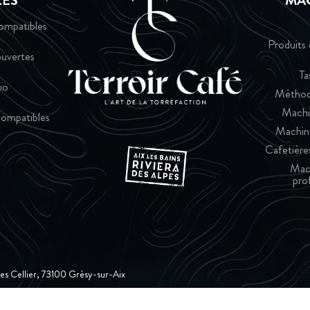
LES
MA
ompatibles
Produits 
uvertes
Ta
io
Méthod
Machi
ompatibles
Machin
Cafetières
Mac
pro
ques Cellier, 73100 Grésy-sur-Aix