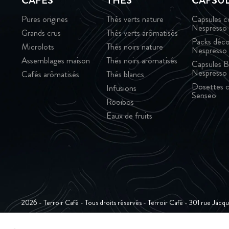
CAFÉS
THÉS
CAPSU
Pures origines
Thés verts nature
Capsules c
Nespresso
Grands crus
Thés verts arômatisés
Packs déco
Microlots
Thés noirs nature
Nespresso
Assemblages maison
Thés noirs arômatisés
Capsules B
Nespresso
Cafés arômatisés
Thés blancs
Dosettes c
Infusions
Senseo
Rooibos
Eaux de fruits
2026 - Terroir Café - Tous droits réservés - Terroir Café - 301 rue Jac