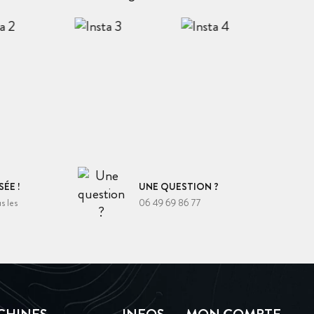
ÉE !
UNE QUESTION ?
s les
06 49 69 86 77