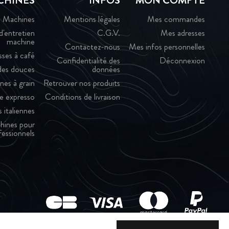
CHINES
INFOS
MON COMPTE
Machines
Mentions légales
Mes commandes
d'entretien
C.G.V.
Mes adresses
machine
Contactez-nous
Mes infos personnelles
sses à café
Confidentialité des
Déconnexion
es douces
données
nes à grain
Retrouver nos produits
e expresso
Conditions de livraison
 italiennes
hines pour
fessionnels