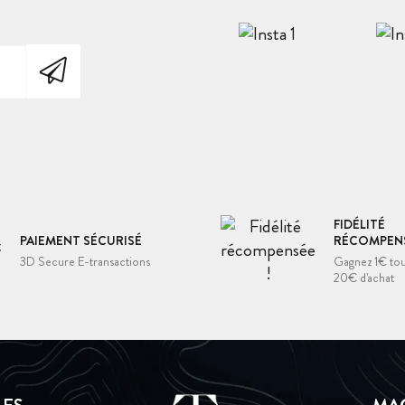
FIDÉLITÉ
PAIEMENT SÉCURISÉ
RÉCOMPENS
3D Secure E-transactions
Gagnez 1€ tou
20€ d'achat