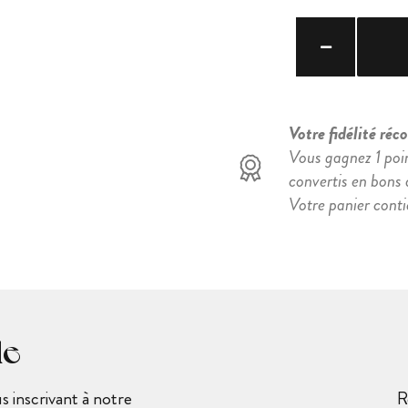
Votre fidélité ré
Vous gagnez 1 poi
convertis en bons d
Votre panier cont
le
 inscrivant à notre
R