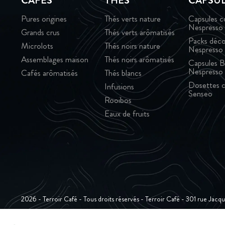
CAFÉS
THÉS
CAPSU
Pures origines
Thés verts nature
Capsules c
Nespresso
Grands crus
Thés verts arômatisés
Packs déco
Microlots
Thés noirs nature
Nespresso
Assemblages maison
Thés noirs arômatisés
Capsules B
Nespresso
Cafés arômatisés
Thés blancs
Dosettes c
Infusions
Senseo
Rooibos
Eaux de fruits
2026 - Terroir Café - Tous droits réservés - Terroir Café - 301 rue Jac