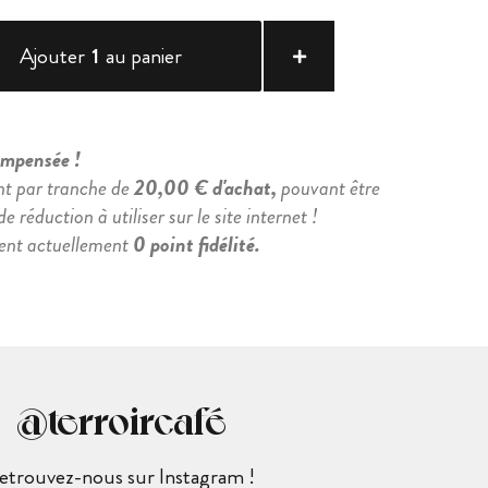
Ajouter
1
au panier
compensée !
nt par tranche de
20,00 € d'achat,
pouvant être
e réduction à utiliser sur le site internet !
ient actuellement
0 point fidélité.
@terroircafé
etrouvez-nous sur Instagram !