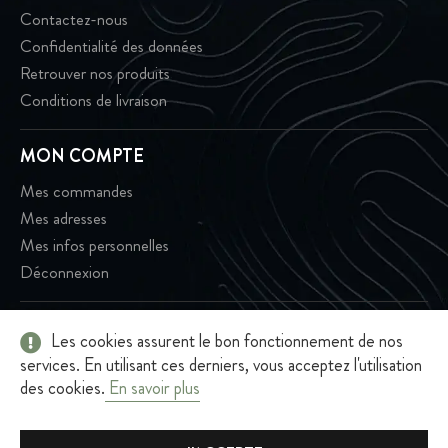
Contactez-nous
Confidentialité des données
Retrouver nos produits
Conditions de livraison
MON COMPTE
Mes commandes
Mes adresses
Mes infos personnelles
Déconnexion
Les cookies assurent le bon fonctionnement de nos
2026 - Terroir Café - Tous droits réservés - Terroir Café - 301 rue
services. En utilisant ces derniers, vous acceptez l'utilisation
Jacques Cellier, 73100 Grésy-sur-Aix
des cookies.
En savoir plus