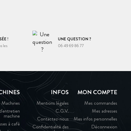
ÉE !
UNE QUESTION ?
s les
06 49 69 86 77
CHINES
INFOS
MON COMPTE
Machines
Mentions légales
Mes commandes
d'entretien
C.G.V.
Mes adresses
machine
Contactez-nous
Mes infos personnelles
sses à café
Confidentialité des
Déconnexion