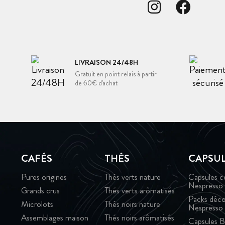
LIVRAISON 24/48H
Gratuit en point relais à partir
de 60€ d'achat
CAFÉS
THÉS
CAPSU
Pures origines
Thés verts nature
Capsules c
Nespresso
Grands crus
Thés verts arômatisés
Packs déco
Microlots
Thés noirs nature
Nespresso
Assemblages maison
Thés noirs arômatisés
Capsules B