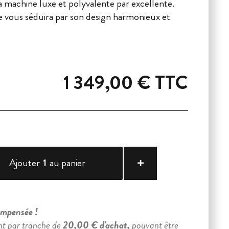
a machine luxe et polyvalente par excellente.
lle vous séduira par son design harmonieux et
1 349,00 €
TTC
Ajouter
1
au panier
compensée !
nt par tranche de
20,00 € d'achat,
pouvant être