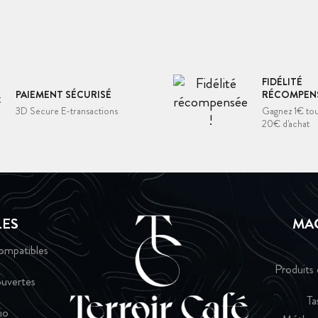
FIDÉLITÉ
PAIEMENT SÉCURISÉ
RÉCOMPENS
3D Secure E-transactions
Gagnez 1€ tou
20€ d'achat
LES
MA
ompatibles
Produits 
uvertes
Ta
io