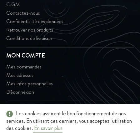
C.G.V.
Contactez-nous
Confidentialité des données
Retrouver nos produits
Conditions de livraison
MON COMPTE
Mes commandes
Mes adresses
Mes infos personnelles
Déconnexion
Les cookies assurent le bon fonctionnement de nos
2026 - Terroir Café - Tous droits réservés - Terroir Café - 301 rue
services. En utilisant ces derniers, vous acceptez l'utilisation
Jacques Cellier, 73100 Grésy-sur-Aix
des cookies.
En savoir plus