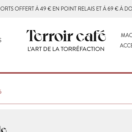
PORTS OFFERT À 49 € EN POINT RELAIS ET À 69 € À D
MAC
S
ACC
é
le