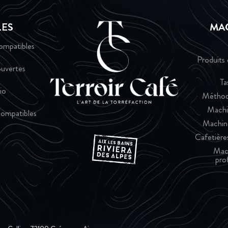
LES
MA
ompatibles
Produits 
uvertes
Ta
io
Méthod
Machi
ompatibles
Machin
Cafetières
Mac
pro