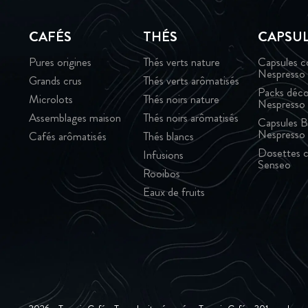
CAFÉS
THÉS
CAPSU
Pures origines
Thés verts nature
Capsules c
Nespresso
Grands crus
Thés verts arômatisés
Packs déco
Microlots
Thés noirs nature
Nespresso
Assemblages maison
Thés noirs arômatisés
Capsules B
Nespresso
Cafés arômatisés
Thés blancs
Dosettes c
Infusions
Senseo
Rooibos
Eaux de fruits