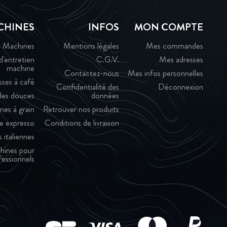
CHINES
INFOS
MON COMPTE
Machines
Mentions légales
Mes commandes
d'entretien
C.G.V.
Mes adresses
machine
Contactez-nous
Mes infos personnelles
sses à café
Confidentialité des
Déconnexion
es douces
données
nes à grain
Retrouver nos produits
e expresso
Conditions de livraison
 italiennes
hines pour
fessionnels