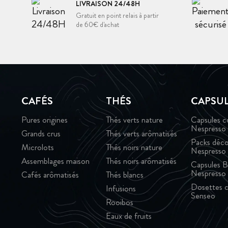
LIVRAISON 24/48H
Gratuit en point relais à partir
de 60€ d'achat
CAFÉS
THÉS
CAPSU
Pures origines
Thés verts nature
Capsules c
Nespresso
Grands crus
Thés verts arômatisés
Packs déco
Microlots
Thés noirs nature
Nespresso
Assemblages maison
Thés noirs arômatisés
Capsules B
Nespresso
Cafés arômatisés
Thés blancs
Dosettes c
Infusions
Senseo
Rooibos
Eaux de fruits