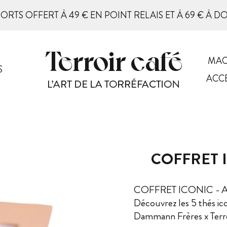
PORTS OFFERT À 49 € EN POINT RELAIS ET À 69 € À D
MAC
S
ACC
COFFRET 
COFFRET ICONIC - Asso
Découvrez les 5 thés i
Dammann Frères x Terr