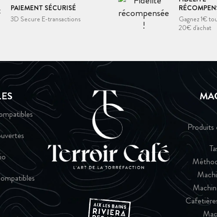
PAIEMENT SÉCURISÉ
RÉCOMPENS
3D Secure E-transactions
Gagnez 1€ tou
20€ d'achat
LES
MA
ompatibles
Produits 
uvertes
Ta
io
Méthod
Machi
ompatibles
Machin
Cafetières
Mac