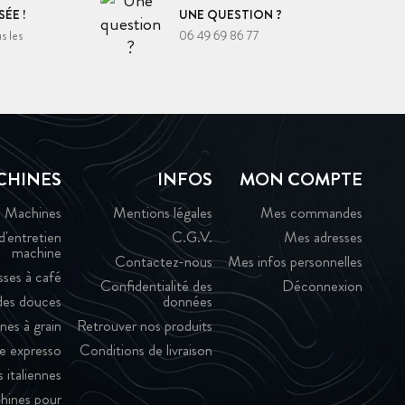
ÉE !
UNE QUESTION ?
s les
06 49 69 86 77
CHINES
INFOS
MON COMPTE
Machines
Mentions légales
Mes commandes
d'entretien
C.G.V.
Mes adresses
machine
Contactez-nous
Mes infos personnelles
sses à café
Confidentialité des
Déconnexion
es douces
données
nes à grain
Retrouver nos produits
e expresso
Conditions de livraison
 italiennes
hines pour