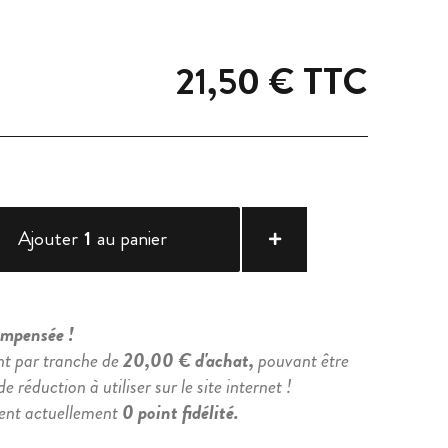
21,50 €
TTC
Ajouter
1
au panier
compensée !
nt par tranche de
20,00 € d'achat,
pouvant être
e réduction à utiliser sur le site internet !
ient actuellement
0 point fidélité.