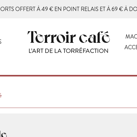
PORTS OFFERT À 49 € EN POINT RELAIS ET À 69 € À D
MAC
S
ACC
é
le