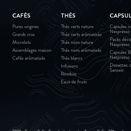
CAFÉS
THÉS
CAPSU
Pures origines
Thés verts nature
Capsules c
Nespresso
Grands crus
Thés verts arômatisés
Packs déco
Microlots
Thés noirs nature
Nespresso
Assemblages maison
Thés noirs arômatisés
Capsules B
Nespresso
Cafés arômatisés
Thés blancs
Dosettes c
Infusions
Senseo
Rooibos
Eaux de fruits