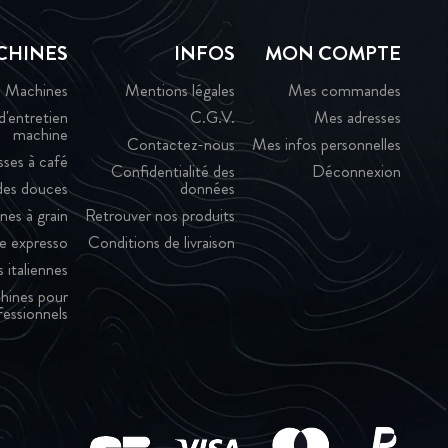
CHINES
INFOS
MON COMPTE
Machines
Mentions légales
Mes commandes
d'entretien
C.G.V.
Mes adresses
machine
Contactez-nous
Mes infos personnelles
sses à café
Confidentialité des
Déconnexion
es douces
données
nes à grain
Retrouver nos produits
e expresso
Conditions de livraison
 italiennes
hines pour
fessionnels