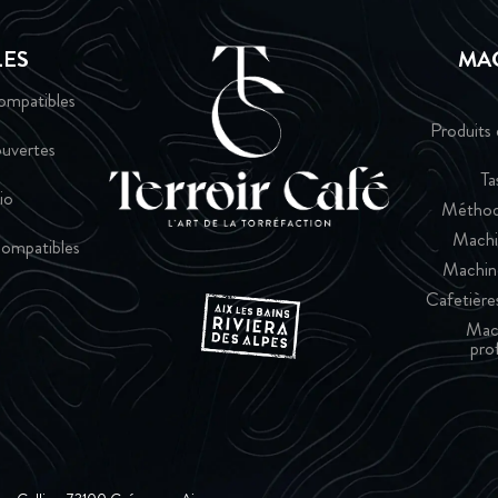
LES
MA
ompatibles
Produits 
uvertes
Ta
io
Méthod
Machi
ompatibles
Machin
Cafetières
Mac
pro