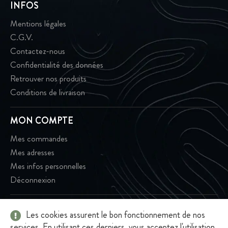
INFOS
Mentions légales
C.G.V.
Contactez-nous
Confidentialité des données
Retrouver nos produits
Conditions de livraison
MON COMPTE
Mes commandes
Mes adresses
Mes infos personnelles
Déconnexion
Les cookies assurent le bon fonctionnement de nos
2026 - Terroir Café - Tous droits réservés - Terroir Café - 301 rue
services. En utilisant ces derniers, vous acceptez l'utilisation